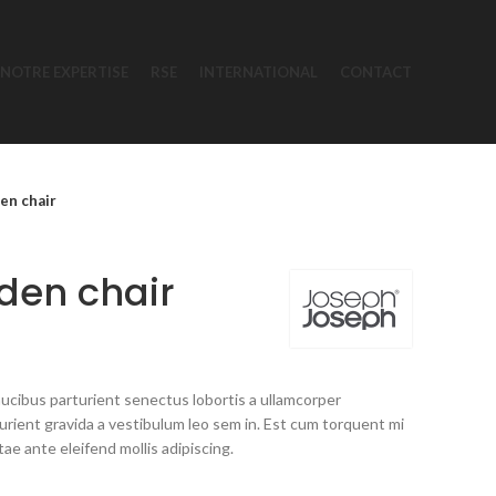
NOTRE EXPERTISE
RSE
INTERNATIONAL
CONTACT
en chair
den chair
faucibus parturient senectus lobortis a ullamcorper
turient gravida a vestibulum leo sem in. Est cum torquent mi
tae ante eleifend mollis adipiscing.