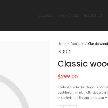
L’AGENCE
NOS MÉTIERS
RÉFÉRENCES
Home
Furniture
Classic wood
Classic woo
$
299.00
Scelerisque facilisi rhoncus non 
vestibulum mi nibh ultricies a par
in scelerisque leo aptent per at vi